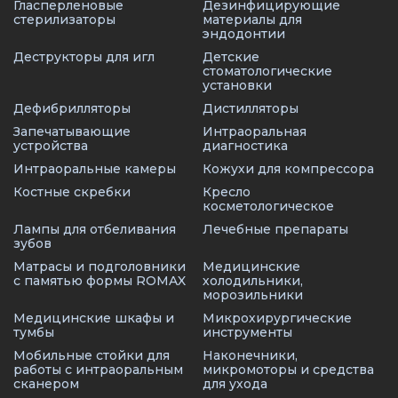
Гласперленовые
Дезинфицирующие
стерилизаторы
материалы для
эндодонтии
Деструкторы для игл
Детские
стоматологические
установки
Дефибрилляторы
Дистилляторы
Запечатывающие
Интраоральная
устройства
диагностика
Интраоральные камеры
Кожухи для компрессора
Костные скребки
Кресло
косметологическое
Лампы для отбеливания
Лечебные препараты
зубов
Матрасы и подголовники
Медицинские
с памятью формы ROMAX
холодильники,
морозильники
Медицинские шкафы и
Микрохирургические
тумбы
инструменты
Мобильные стойки для
Наконечники,
работы с интраоральным
микромоторы и средства
сканером
для ухода