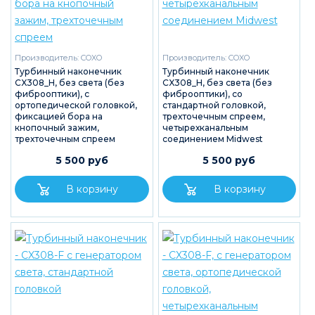
Производитель:
COXO
Производитель:
COXO
Турбинный наконечник
Турбинный наконечник
CX308_H, без света (без
CX308_H, без света (без
фиброоптики), с
фиброоптики), со
ортопедической головкой,
стандартной головкой,
фиксацией бора на
трехточечным спреем,
кнопочный зажим,
четырехканальным
трехточечным спреем
соединением Midwest
5 500 руб
5 500 руб