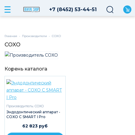
COXO, COXO саратов, COXO цена, COXO каталог3
+7 (8452) 53-44-51
Главная
-
Производители
-
COXO
COXO
Корень каталога
Производитель:
COXO
Эндодонтический аппарат -
COXO C SMART I Pro
62 823 руб