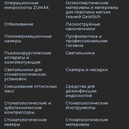
Операционные
Остеопластические
микроскопы ZUMAX
материалы и материалы
для пластики мягких
тканей Geistlich
Отбеливание
Пескоструйные
наконечники
Полимеризационные
Профилактика и
камеры
профессиональная
гигиена
Пьезохирургические
Светильники
аппараты и
комплектующие
Светильники для
Скалеры и насадки
стоматологических
установок
Смешивание оттискных
Средства для
масс
дезинфекции
эндоскопов
Стоматологические и
Стоматологические
зуботехнические
Инструменты
компрессоры
Стоматологические
Стоматологические
лазеры
материалы