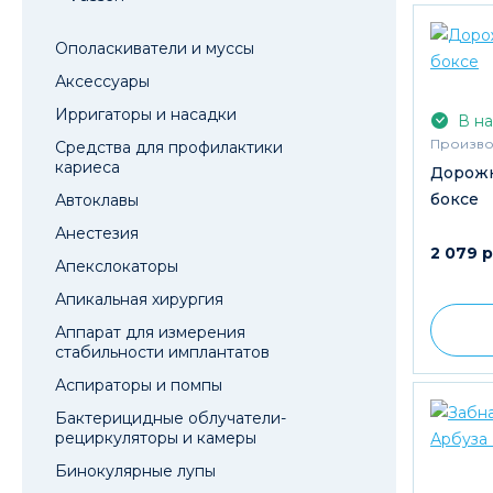
Ополаскиватели и муссы
Аксессуары
Ирригаторы и насадки
В на
Произво
Средства для профилактики
кариеса
Дорожн
боксе
Автоклавы
Анестезия
2 079 
Апекслокаторы
Апикальная хирургия
Аппарат для измерения
стабильности имплантатов
Аспираторы и помпы
Бактерицидные облучатели-
рециркуляторы и камеры
Бинокулярные лупы