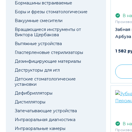
Бормашины встраиваемые
Боры и фрезы стоматологические
В на
Вакуумные смесители
Произво
Вращающиеся инструменты от
Забная 
Виктора Щербакова
Арбуза 
Вытяжные устройства
1 582 р
Гласперленовые стерилизаторы
Дезинфицирующие материалы
Деструкторы для игл
Детские стоматологические
установки
Дефибрилляторы
Дистилляторы
Запечатывающие устройства
Интраоральная диагностика
В на
Интраоральные камеры
Произво