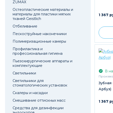
ZUMAX
Остеопластические материалы и
материалы для пластики мягких
1 367 р
тканей Geistlich
Отбеливание
Пескоструйные наконечники
Полимеризационные камеры
Профилактика и
профессиональная гигиена
Пьезохирургические аппараты и
комплектующие
В на
Светильники
Произво
Светильники для
Зубная 
стоматологических установок
Арбуз)
Скалеры и насадки
Смешивание оттискных масс
1 367 р
Средства для дезинфекции
эндоскопов