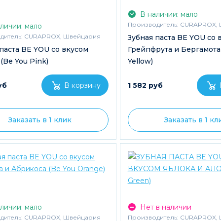
В наличии: мало
Производитель:
CURAPROX, 
личии: мало
дитель:
CURAPROX, Швейцария
Зубная паста BE YOU со 
паста BE YOU со вкусом
Грейпфрута и Бергамота
(Be You Pink)
Yellow)
уб
1 582 руб
Заказать в 1 клик
Заказать в 1 кл
личии: мало
Нет в наличии
дитель:
CURAPROX, Швейцария
Производитель:
CURAPROX, 