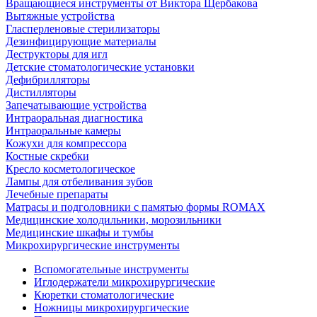
Вращающиеся инструменты от Виктора Щербакова
Вытяжные устройства
Гласперленовые стерилизаторы
Дезинфицирующие материалы
Деструкторы для игл
Детские стоматологические установки
Дефибрилляторы
Дистилляторы
Запечатывающие устройства
Интраоральная диагностика
Интраоральные камеры
Кожухи для компрессора
Костные скребки
Кресло косметологическое
Лампы для отбеливания зубов
Лечебные препараты
Матрасы и подголовники с памятью формы ROMAX
Медицинские холодильники, морозильники
Медицинские шкафы и тумбы
Микрохирургические инструменты
Вспомогательные инструменты
Иглодержатели микрохирургические
Кюретки стоматологические
Ножницы микрохирургические