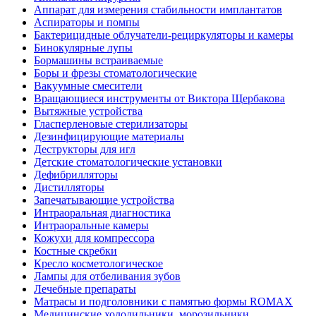
Аппарат для измерения стабильности имплантатов
Аспираторы и помпы
Бактерицидные облучатели-рециркуляторы и камеры
Бинокулярные лупы
Бормашины встраиваемые
Боры и фрезы стоматологические
Вакуумные смесители
Вращающиеся инструменты от Виктора Щербакова
Вытяжные устройства
Гласперленовые стерилизаторы
Дезинфицирующие материалы
Деструкторы для игл
Детские стоматологические установки
Дефибрилляторы
Дистилляторы
Запечатывающие устройства
Интраоральная диагностика
Интраоральные камеры
Кожухи для компрессора
Костные скребки
Кресло косметологическое
Лампы для отбеливания зубов
Лечебные препараты
Матрасы и подголовники с памятью формы ROMAX
Медицинские холодильники, морозильники