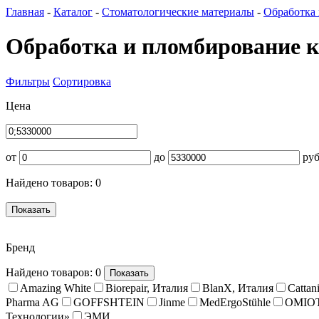
Главная
-
Каталог
-
Стоматологические материалы
-
Обработка 
Обработка и пломбирование 
Фильтры
Сортировка
Цена
от
до
руб
Найдено товаров:
0
Показать
Бренд
Найдено товаров:
0
Показать
Amazing White
Biorepair, Италия
BlanX, Италия
Cattan
Pharma AG
GOFFSHTEIN
Jinme
MedErgoStühle
OMIOT
Технологии»
ЭМИ