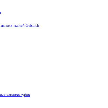
м
ягких тканей Geistlich
вых каналов зубов