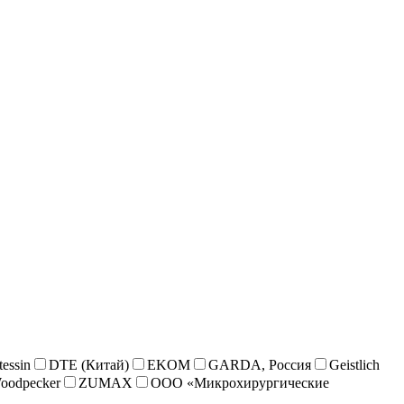
essin
DTE (Китай)
EKOM
GARDA, Россия
Geistlich
oodpecker
ZUMAX
ООО «Микрохирургические