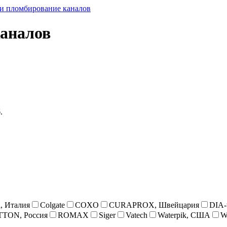
и пломбирование каналов
каналов
.
i, Италия
Colgate
COXO
CURAPROX, Швейцария
DIA-t
TON, Россия
ROMAX
Siger
Vatech
Waterpik, США
W