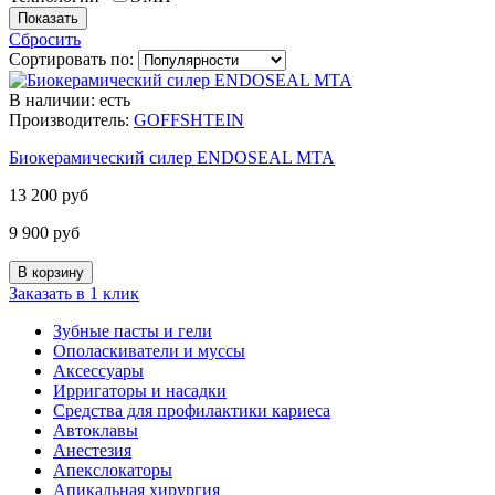
Показать
Сбросить
Сортировать по:
В наличии: есть
Производитель:
GOFFSHTEIN
Биокерамический силер ENDOSEAL MTA
13 200 руб
9 900 руб
Заказать в 1 клик
Зубные пасты и гели
Ополаскиватели и муссы
Аксессуары
Ирригаторы и насадки
Средства для профилактики кариеса
Автоклавы
Анестезия
Апекслокаторы
Апикальная хирургия