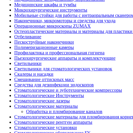
Медицинские шкафы и тумбы
Микрохирургические инструменты
Мобильные стойки для работы с интраоральным сканеро
Наконечники, микромоторы и средства для ухода
Операционные микроскопы ZUMAX
Остеопластические материалы и материалы для пластики м
Отбеливание
Пескоструйные наконечники
Полимеризационные камеры
Профилактика и профессиональная гигиена
Пьезохирургические аппараты и комплектующие
Светильники
Светильники для стоматологических установок
Скалеры и насадки
Смешивание оттискных масс
Средства для дезинфекции эндоскопов
Стоматологические и зуботехнические компрессоры
Стоматологические Инструменты
Стоматологические лазеры
Стоматологические материалы
Обработка и пломбирование каналов
Стоматологические материалы для пломбирования корне
Стоматологические рентген аппараты
Стоматологические установки
Стоматологическое оборудование БУ