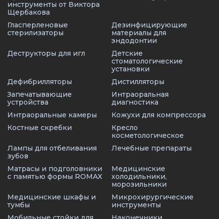
инструменты от Виктора
Щербакова
Гласперленовые
Дезинфицирующие
стерилизаторы
материалы для
эндодонтии
Деструкторы для игл
Детские
стоматологические
установки
Дефибрилляторы
Дистилляторы
Запечатывающие
Интраоральная
устройства
диагностика
Интраоральные камеры
Кожухи для компрессора
Костные скребки
Кресло
косметологическое
Лампы для отбеливания
Лечебные препараты
зубов
Матрасы и подголовники
Медицинские
с памятью формы ROMAX
холодильники,
морозильники
Медицинские шкафы и
Микрохирургические
тумбы
инструменты
Мобильные стойки для
Наконечники,