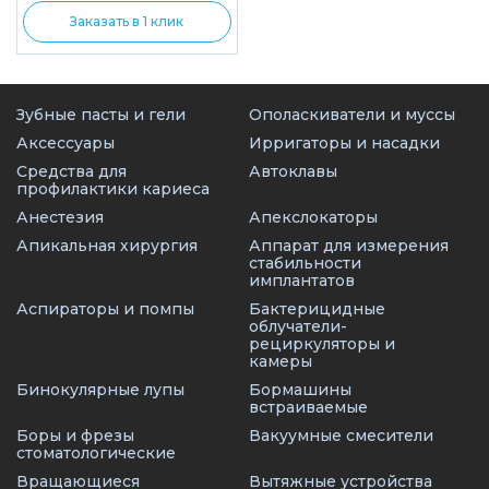
Заказать в 1 клик
Зубные пасты и гели
Ополаскиватели и муссы
Аксессуары
Ирригаторы и насадки
Средства для
Автоклавы
профилактики кариеса
Анестезия
Апекслокаторы
Апикальная хирургия
Аппарат для измерения
стабильности
имплантатов
Аспираторы и помпы
Бактерицидные
облучатели-
рециркуляторы и
камеры
Бинокулярные лупы
Бормашины
встраиваемые
Боры и фрезы
Вакуумные смесители
стоматологические
Вращающиеся
Вытяжные устройства