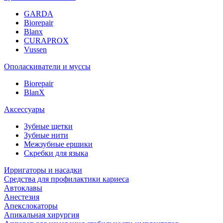
GARDA
Biorepair
Blanx
CURAPROX
Vussen
Ополаскиватели и муссы
Biorepair
BlanX
Аксессуары
Зубные щетки
Зубные нити
Межзубные ершики
Скребки для языка
Ирригаторы и насадки
Средства для профилактики кариеса
Автоклавы
Анестезия
Апекслокаторы
Апикальная хирургия