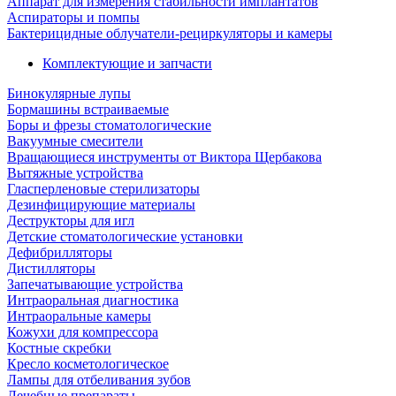
Аппарат для измерения стабильности имплантатов
Аспираторы и помпы
Бактерицидные облучатели-рециркуляторы и камеры
Комплектующие и запчасти
Бинокулярные лупы
Бормашины встраиваемые
Боры и фрезы стоматологические
Вакуумные смесители
Вращающиеся инструменты от Виктора Щербакова
Вытяжные устройства
Гласперленовые стерилизаторы
Дезинфицирующие материалы
Деструкторы для игл
Детские стоматологические установки
Дефибрилляторы
Дистилляторы
Запечатывающие устройства
Интраоральная диагностика
Интраоральные камеры
Кожухи для компрессора
Костные скребки
Кресло косметологическое
Лампы для отбеливания зубов
Лечебные препараты