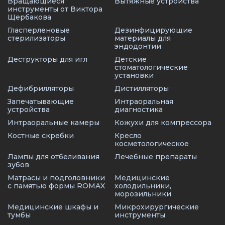
Вращающиеся
Вытяжные устройства
инструменты от Виктора
Щербакова
Гласперленовые
Дезинфицирующие
стерилизаторы
материалы для
эндодонтии
Деструкторы для игл
Детские
стоматологические
установки
Дефибрилляторы
Дистилляторы
Запечатывающие
Интраоральная
устройства
диагностика
Интраоральные камеры
Кожухи для компрессора
Костные скребки
Кресло
косметологическое
Лампы для отбеливания
Лечебные препараты
зубов
Матрасы и подголовники
Медицинские
с памятью формы ROMAX
холодильники,
морозильники
Медицинские шкафы и
Микрохирургические
тумбы
инструменты