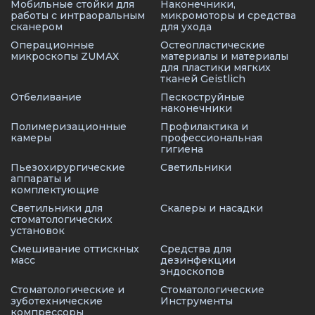
Мобильные стойки для
Наконечники,
работы с интраоральным
микромоторы и средства
сканером
для ухода
Операционные
Остеопластические
микроскопы ZUMAX
материалы и материалы
для пластики мягких
тканей Geistlich
Отбеливание
Пескоструйные
наконечники
Полимеризационные
Профилактика и
камеры
профессиональная
гигиена
Пьезохирургические
Светильники
аппараты и
комплектующие
Светильники для
Скалеры и насадки
стоматологических
установок
Смешивание оттискных
Средства для
масс
дезинфекции
эндоскопов
Стоматологические и
Стоматологические
зуботехнические
Инструменты
компрессоры