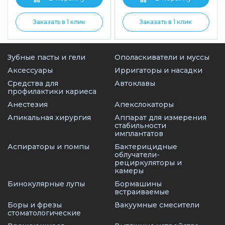
Заказать в 1 клик
Заказать в 1 клик
Зубные пасты и гели
Ополаскиватели и муссы
Аксессуары
Ирригаторы и насадки
Средства для
Автоклавы
профилактики кариеса
Анестезия
Апекслокаторы
Апикальная хирургия
Аппарат для измерения
стабильности
имплантатов
Аспираторы и помпы
Бактерицидные
облучатели-
рециркуляторы и
камеры
Бинокулярные лупы
Бормашины
встраиваемые
Боры и фрезы
Вакуумные смесители
стоматологические