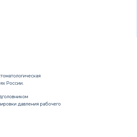
стоматологическая
ях России.
одголовником
лировки давления рабочего