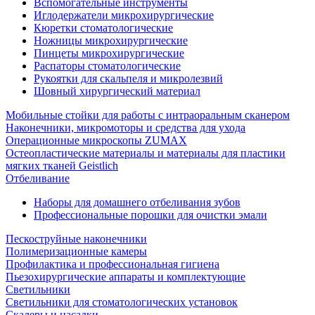
Вспомогательные инструменты
Иглодержатели микрохирургические
Кюретки стоматологические
Ножницы микрохирургические
Пинцеты микрохирургические
Распаторы стоматологические
Рукоятки для скальпеля и микролезвий
Шовный хирургический материал
Мобильные стойки для работы с интраоральным сканером
Наконечники, микромоторы и средства для ухода
Операционные микроскопы ZUMAX
Остеопластические материалы и материалы для пластики
мягких тканей Geistlich
Отбеливание
Наборы для домашнего отбеливания зубов
Профессиональные порошки для очистки эмали
Пескоструйные наконечники
Полимеризационные камеры
Профилактика и профессиональная гигиена
Пьезохирургические аппараты и комплектующие
Светильники
Светильники для стоматологических установок
Скалеры и насадки