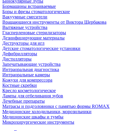
Бинокулярные лупы
Бормашины встраиваемые
Боры и фрезы стоматологические
Вакуумные смесители
Вращающиеся инструменты от Виктора Щербакова
Вытяжные устройства
Гласперленовые стерилизаторы
Дезинфицирующие материалы
Деструкторы для игл
Детские стоматологические установки
Дефибрилляторы
Дистилляторы
Запечатывающие устройства
Интраоральная диагностика
Интраоральные камеры
Кожухи для компрессора
Костные скребки
Кресло косметологическое
Лампы для отбеливания зубов
Лечебные препараты
Матрасы и подголовники с памятью формы ROMAX
Медицинские холодильники, морозильники
Медицинские шкафы и тумбы
Микрохирургические инструменты