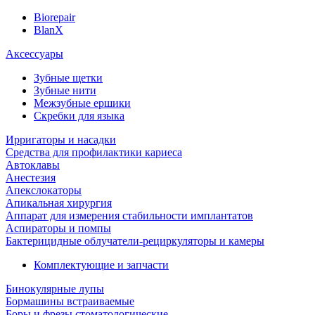
Biorepair
BlanX
Аксессуары
Зубные щетки
Зубные нити
Межзубные ершики
Скребки для языка
Ирригаторы и насадки
Средства для профилактики кариеса
Автоклавы
Анестезия
Апекслокаторы
Апикальная хирургия
Аппарат для измерения стабильности имплантатов
Аспираторы и помпы
Бактерицидные облучатели-рециркуляторы и камеры
Комплектующие и запчасти
Бинокулярные лупы
Бормашины встраиваемые
Боры и фрезы стоматологические