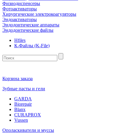
Физиодиспенсеры
Фотоактиваторы
Хирургические электрокоагуляторы
Эндоактиваторы
Эндодонтические аппараты
Эндодонтические файлы
Hfiles
К-Файлы (K-File)
Корзина заказа
Зубные пасты и гели
GARDA
Biorepair
Blanx
CURAPROX
Vussen
Ополаскиватели и муссы