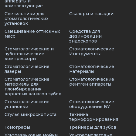
аппараты и
комплектующие
Светильники для
Скалеры и насадки
стоматологических
установок
Смешивание оттискных
Средства для
масс
дезинфекции
эндоскопов
Стоматологические и
Стоматологические
зуботехнические
Инструменты
компрессоры
Стоматологические
Стоматологические
лазеры
материалы
Стоматологические
Стоматологические
материалы для
рентген аппараты
пломбирования
корневых каналов зубов
Стоматологические
Стоматологические
установки
оборудование БУ
Стулья микроскописта
Техника
термоформирования
Томографы
Трейнеры для зубов
Ультразвуковые мойки
Ультрафиолетовые