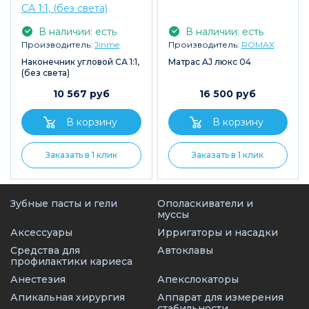
В наличии: есть
В наличии: есть
Производитель:
Jinme
Производитель:
ROMAX
Наконечник угловой СА 1:1,
Матрас AJ люкс 04
(без света)
10 567 руб
16 500 руб
Заказать в 1 клик
Заказать в 1 клик
Зубные пасты и гели
Ополаскиватели и
муссы
Аксессуары
Ирригаторы и насадки
Средства для
Автоклавы
профилактики кариеса
Анестезия
Апекслокаторы
Апикальная хирургия
Аппарат для измерения
стабильности