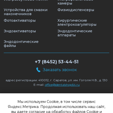
камеры
Устройства для смазки
Физиодиспенсеры
наконечников
Фотоактиваторы
Хирургические
электрокоагуляторы
Эндоактиваторы
Эндодонтические
аппараты
Эндодонтические
файлы
+7 (8452) 53-44-51
Заказать звонок
адрес регистрации: 410012, г. Саратов, ул. им. Гоголя Н.В., д. 130
E-mail:
office@dentalshop64.ru
© 2026. Dental Shop — интернет-магазин
товаров для стоматологии
Мы используем Cookie, в том числе сервис
Яндекс.Метрика. Продолжая использовать наш сайт,
Компания «Сайтмедиа» —
вы даете согласие на обработку файлов Cookie и
Создание сайтов