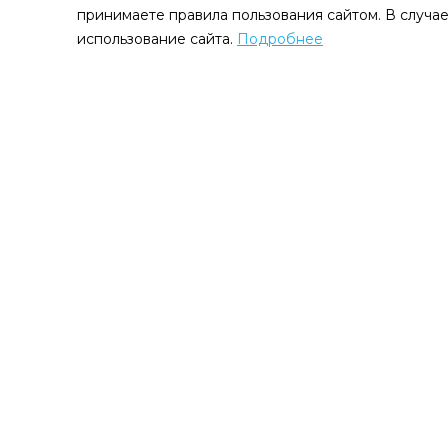
принимаете правила пользования сайтом. В случае
использование сайта.
Подробнее
Зубные пасты и гели
Ополаскиватели и 
Автоклавы
Анестезия
Аспираторы и помпы
Бактерицидные об
рециркуляторы и 
Вакуумные смесители
Вращающиеся инс
от Виктора Щерба
Деструкторы для игл
Детские стоматоло
установки
Интраоральная диагностика
Интраоральные ка
Лампы для отбеливания
Лечебные препара
зубов