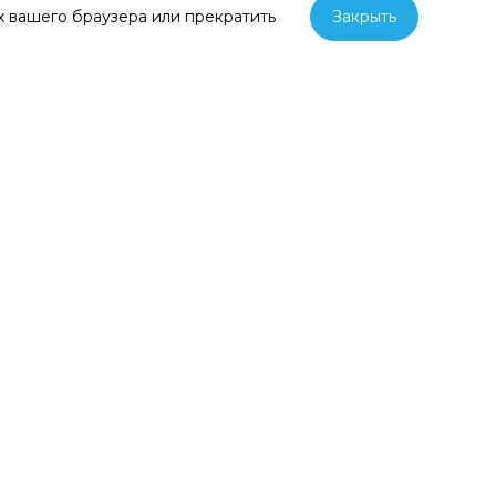
х вашего браузера или прекратить
Закрыть
ы и насадки
Средства для профилактики
кариеса
я хирургия
Аппарат для измерения
стабильности имплантатов
ы встраиваемые
Боры и фрезы
стоматологические
новые
Дезинфицирующие
торы
материалы для эндодонтии
торы
Запечатывающие устройства
кребки
Кресло косметологическое
кие
Медицинские шкафы и
ики,
тумбы
ники