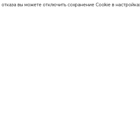
 отказа вы можете отключить сохранение Cookie в настройка
муссы
Аксессуары
Ирригатор
Апекслокаторы
Апикальна
лучатели-
Бинокулярные лупы
Бормашин
камеры
трументы
Вытяжные устройства
Гласперле
кова
стерилиза
гические
Дефибрилляторы
Дистилля
меры
Кожухи для компрессора
Костные с
ты
Матрасы и подголовники с
Медицинс
памятью формы ROMAX
холодильн
морозиль