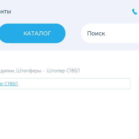
акты
КАТАЛОГ
адилки, Штопферы
Штопер С185/1
-