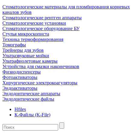
Стоматологические материалы для пломбирования корневых
каналов зубов
Стоматологические рентген аппараты
Стоматологические установки
Стоматологическое оборудование БУ
Стулья микроскописта
Техника термоформирования
Томографы
Трейнеры для зубов
Ультразвуковые мойки
Ультрафиолетовые камеры
Устройства для смазки наконечников
Физиодиспенсеры
Фотоактиваторы
Хирургические электрокоагуляторы
Эндоактиваторы
Эндодонтические аппараты
Эндодонтические файлы
Hfiles
К-Файлы (K-File)