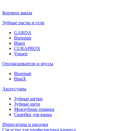
Корзина заказа
Зубные пасты и гели
GARDA
Biorepair
Blanx
CURAPROX
Vussen
Ополаскиватели и муссы
Biorepair
BlanX
Аксессуары
Зубные щетки
Зубные нити
Межзубные ершики
Скребки для языка
Ирригаторы и насадки
Средства для профилактики кариеса