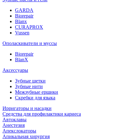
GARDA
Biorepair
Blanx
CURAPROX
Vussen
Ополаскиватели и муссы
Biorepair
BlanX
Аксессуары
Зубные щетки
Зубные нити
Межзубные ершики
Скребки для языка
Ирригаторы и насадки
Средства для профилактики кариеса
Автоклавы
Анестезия
Апекслокаторы
Апикальная хирургия