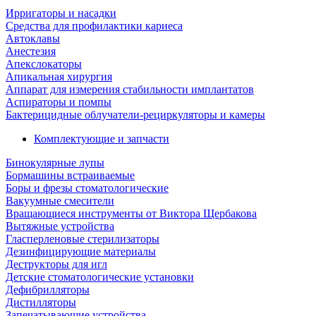
Ирригаторы и насадки
Средства для профилактики кариеса
Автоклавы
Анестезия
Апекслокаторы
Апикальная хирургия
Аппарат для измерения стабильности имплантатов
Аспираторы и помпы
Бактерицидные облучатели-рециркуляторы и камеры
Комплектующие и запчасти
Бинокулярные лупы
Бормашины встраиваемые
Боры и фрезы стоматологические
Вакуумные смесители
Вращающиеся инструменты от Виктора Щербакова
Вытяжные устройства
Гласперленовые стерилизаторы
Дезинфицирующие материалы
Деструкторы для игл
Детские стоматологические установки
Дефибрилляторы
Дистилляторы
Запечатывающие устройства