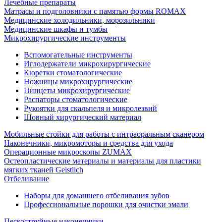
Лечебные препараты
Матрасы и подголовники с памятью формы ROMAX
Медицинские холодильники, морозильники
Медицинские шкафы и тумбы
Микрохирургические инструменты
Вспомогательные инструменты
Иглодержатели микрохирургические
Кюретки стоматологические
Ножницы микрохирургические
Пинцеты микрохирургические
Распаторы стоматологические
Рукоятки для скальпеля и микролезвий
Шовный хирургический материал
Мобильные стойки для работы с интраоральным сканером
Наконечники, микромоторы и средства для ухода
Операционные микроскопы ZUMAX
Остеопластические материалы и материалы для пластики
мягких тканей Geistlich
Отбеливание
Наборы для домашнего отбеливания зубов
Профессиональные порошки для очистки эмали
Пескоструйные наконечники