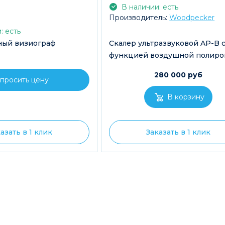
В наличии: есть
Производитель:
Woodpecker
: есть
ный визиограф
Скалер ультразвуковой AP-B 
функцией воздушной полиро
280 000 руб
просить цену
азать в 1 клик
Заказать в 1 клик