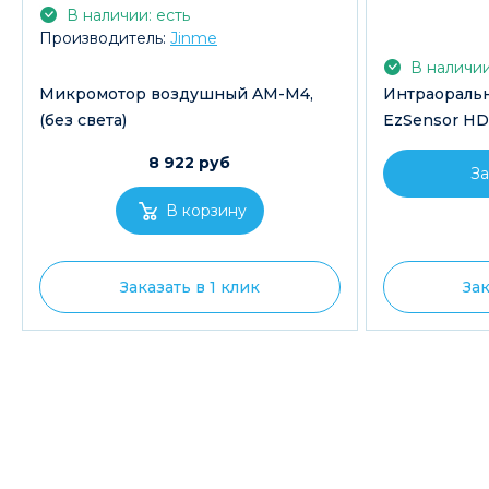
В наличии: есть
Производитель:
Jinme
В наличии
Микромотор воздушный AM-M4,
Интраораль
(без света)
EzSensor HD
8 922 руб
За
Заказать в 1 клик
Зак