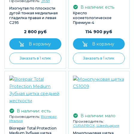
Производитель:
ЭМИ
В наличии: есть
Изогнутая по плоскости
дугой тонкая медиальная
Кресло
гладилка правая и левая
косметологическое
С295
Премиум-4
2 800 руб
114 900 руб
Заказать в 1 клик
Заказать в 1 клик
В наличии: есть
В наличии: мало
Производитель:
Biorepair,
Италия
Производитель:
CURAPROX, Швейцария
Biorepair Total Protection
Medium Зубная щетка
Монопучковая щетка