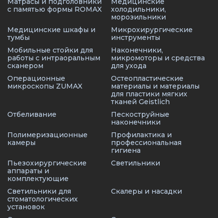
Матрасы и подголовники
Медицинские
с памятью формы ROMAX
холодильники,
морозильники
Медицинские шкафы и
Микрохирургические
тумбы
инструменты
Мобильные стойки для
Наконечники,
работы с интраоральным
микромоторы и средства
сканером
для ухода
Операционные
Остеопластические
микроскопы ZUMAX
материалы и материалы
для пластики мягких
тканей Geistlich
Отбеливание
Пескоструйные
наконечники
Полимеризационные
Профилактика и
камеры
профессиональная
гигиена
Пьезохирургические
Светильники
аппараты и
комплектующие
Светильники для
Скалеры и насадки
стоматологических
установок