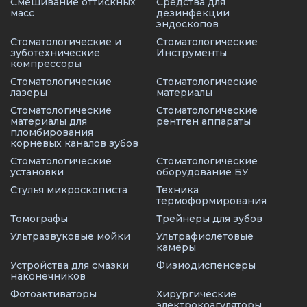
Смешивание оттискных
Средства для
масс
дезинфекции
эндоскопов
Стоматологические и
Стоматологические
зуботехнические
Инструменты
компрессоры
Стоматологические
Стоматологические
лазеры
материалы
Стоматологические
Стоматологические
материалы для
рентген аппараты
пломбирования
корневых каналов зубов
Стоматологические
Стоматологические
установки
оборудование БУ
Стулья микроскописта
Техника
термоформирования
Томографы
Трейнеры для зубов
Ультразвуковые мойки
Ультрафиолетовые
камеры
Устройства для смазки
Физиодиспенсеры
наконечников
Фотоактиваторы
Хирургические
электрокоагуляторы