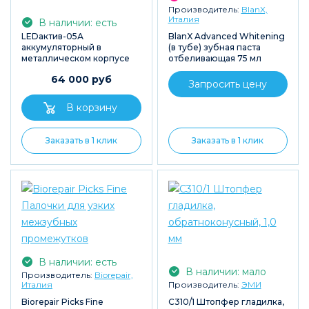
Производитель:
BlanX,
Италия
В наличии: есть
LEDактив-05А
BlanX Advanced Whitening
аккумуляторный в
(в тубе) зубная паста
металлическом корпусе
отбеливающая 75 мл
64 000 руб
Запросить цену
Заказать в 1 клик
Заказать в 1 клик
В наличии: есть
В наличии: мало
Производитель:
Biorepair,
Италия
Производитель:
ЭМИ
Biorepair Picks Fine
С310/1 Штопфер гладилка,