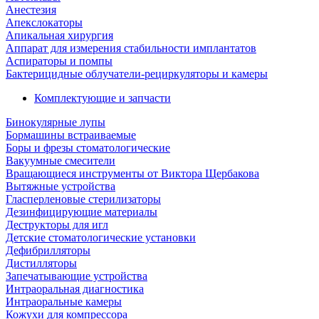
Анестезия
Апекслокаторы
Апикальная хирургия
Аппарат для измерения стабильности имплантатов
Аспираторы и помпы
Бактерицидные облучатели-рециркуляторы и камеры
Комплектующие и запчасти
Бинокулярные лупы
Бормашины встраиваемые
Боры и фрезы стоматологические
Вакуумные смесители
Вращающиеся инструменты от Виктора Щербакова
Вытяжные устройства
Гласперленовые стерилизаторы
Дезинфицирующие материалы
Деструкторы для игл
Детские стоматологические установки
Дефибрилляторы
Дистилляторы
Запечатывающие устройства
Интраоральная диагностика
Интраоральные камеры
Кожухи для компрессора