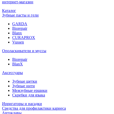
интернет-магазин
Каталог
Зубные пасты и гели
GARDA
Biorepair
Blanx
CURAPROX
Vussen
Ополаскиватели и муссы
Biorepair
BlanX
Аксессуары
Зубные щетки
Зубные нити
Межзубные ершики
Скребки для языка
Ирригаторы и насадки
Средства для профилактики кариеса
Автоклавы