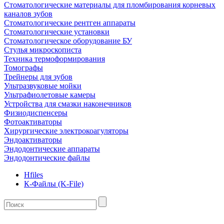
Стоматологические материалы для пломбирования корневых
каналов зубов
Стоматологические рентген аппараты
Стоматологические установки
Стоматологическое оборудование БУ
Стулья микроскописта
Техника термоформирования
Томографы
Трейнеры для зубов
Ультразвуковые мойки
Ультрафиолетовые камеры
Устройства для смазки наконечников
Физиодиспенсеры
Фотоактиваторы
Хирургические электрокоагуляторы
Эндоактиваторы
Эндодонтические аппараты
Эндодонтические файлы
Hfiles
К-Файлы (K-File)