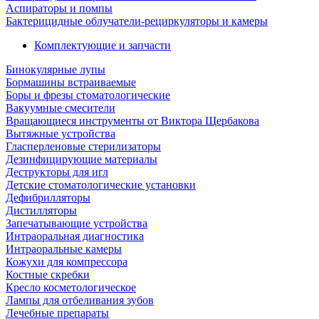
Аспираторы и помпы
Бактерицидные облучатели-рециркуляторы и камеры
Комплектующие и запчасти
Бинокулярные лупы
Бормашины встраиваемые
Боры и фрезы стоматологические
Вакуумные смесители
Вращающиеся инструменты от Виктора Щербакова
Вытяжные устройства
Гласперленовые стерилизаторы
Дезинфицирующие материалы
Деструкторы для игл
Детские стоматологические установки
Дефибрилляторы
Дистилляторы
Запечатывающие устройства
Интраоральная диагностика
Интраоральные камеры
Кожухи для компрессора
Костные скребки
Кресло косметологическое
Лампы для отбеливания зубов
Лечебные препараты