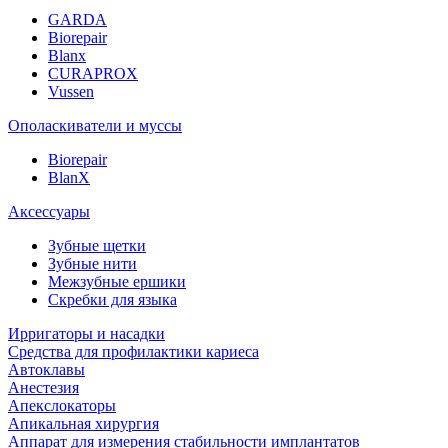
GARDA
Biorepair
Blanx
CURAPROX
Vussen
Ополаскиватели и муссы
Biorepair
BlanX
Аксессуары
Зубные щетки
Зубные нити
Межзубные ершики
Скребки для языка
Ирригаторы и насадки
Средства для профилактики кариеса
Автоклавы
Анестезия
Апекслокаторы
Апикальная хирургия
Аппарат для измерения стабильности имплантатов