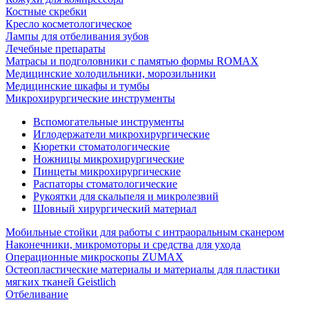
Костные скребки
Кресло косметологическое
Лампы для отбеливания зубов
Лечебные препараты
Матрасы и подголовники с памятью формы ROMAX
Медицинские холодильники, морозильники
Медицинские шкафы и тумбы
Микрохирургические инструменты
Вспомогательные инструменты
Иглодержатели микрохирургические
Кюретки стоматологические
Ножницы микрохирургические
Пинцеты микрохирургические
Распаторы стоматологические
Рукоятки для скальпеля и микролезвий
Шовный хирургический материал
Мобильные стойки для работы с интраоральным сканером
Наконечники, микромоторы и средства для ухода
Операционные микроскопы ZUMAX
Остеопластические материалы и материалы для пластики
мягких тканей Geistlich
Отбеливание