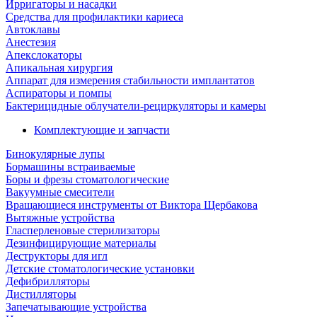
Ирригаторы и насадки
Средства для профилактики кариеса
Автоклавы
Анестезия
Апекслокаторы
Апикальная хирургия
Аппарат для измерения стабильности имплантатов
Аспираторы и помпы
Бактерицидные облучатели-рециркуляторы и камеры
Комплектующие и запчасти
Бинокулярные лупы
Бормашины встраиваемые
Боры и фрезы стоматологические
Вакуумные смесители
Вращающиеся инструменты от Виктора Щербакова
Вытяжные устройства
Гласперленовые стерилизаторы
Дезинфицирующие материалы
Деструкторы для игл
Детские стоматологические установки
Дефибрилляторы
Дистилляторы
Запечатывающие устройства