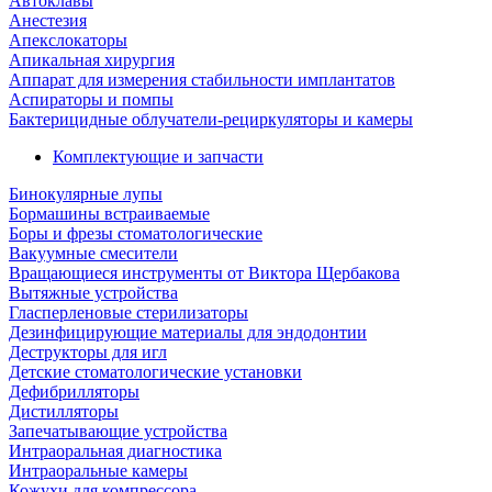
Автоклавы
Анестезия
Апекслокаторы
Апикальная хирургия
Аппарат для измерения стабильности имплантатов
Аспираторы и помпы
Бактерицидные облучатели-рециркуляторы и камеры
Комплектующие и запчасти
Бинокулярные лупы
Бормашины встраиваемые
Боры и фрезы стоматологические
Вакуумные смесители
Вращающиеся инструменты от Виктора Щербакова
Вытяжные устройства
Гласперленовые стерилизаторы
Дезинфицирующие материалы для эндодонтии
Деструкторы для игл
Детские стоматологические установки
Дефибрилляторы
Дистилляторы
Запечатывающие устройства
Интраоральная диагностика
Интраоральные камеры
Кожухи для компрессора