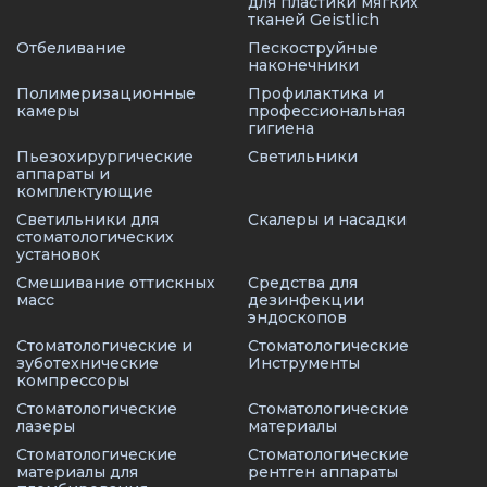
для пластики мягких
тканей Geistlich
Отбеливание
Пескоструйные
наконечники
Полимеризационные
Профилактика и
камеры
профессиональная
гигиена
Пьезохирургические
Светильники
аппараты и
комплектующие
Светильники для
Скалеры и насадки
стоматологических
установок
Смешивание оттискных
Средства для
масс
дезинфекции
эндоскопов
Стоматологические и
Стоматологические
зуботехнические
Инструменты
компрессоры
Стоматологические
Стоматологические
лазеры
материалы
Стоматологические
Стоматологические
материалы для
рентген аппараты