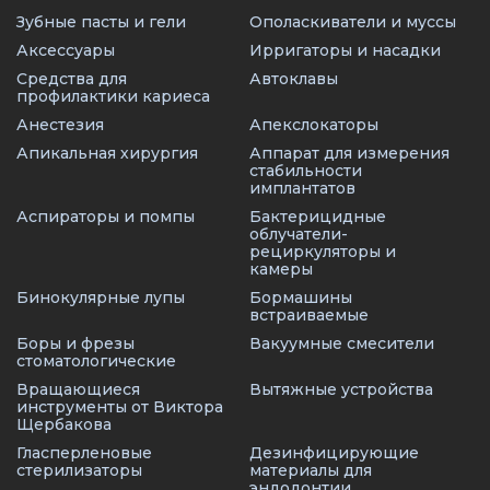
Зубные пасты и гели
Ополаскиватели и муссы
Аксессуары
Ирригаторы и насадки
Средства для
Автоклавы
профилактики кариеса
Анестезия
Апекслокаторы
Апикальная хирургия
Аппарат для измерения
стабильности
имплантатов
Аспираторы и помпы
Бактерицидные
облучатели-
рециркуляторы и
камеры
Бинокулярные лупы
Бормашины
встраиваемые
Боры и фрезы
Вакуумные смесители
стоматологические
Вращающиеся
Вытяжные устройства
инструменты от Виктора
Щербакова
Гласперленовые
Дезинфицирующие
стерилизаторы
материалы для
эндодонтии