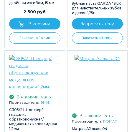
двойным изгибом, 15 мм
Зубная паста GARDA "SILK
для чувствительных зубов
2 500 руб
и десен",75г.
Запросить цену
Заказать в 1 клик
Заказать в 1 клик
В наличии: мало
Производитель:
ЭМИ
С305/2 Штопфер/
гладилка,
В наличии: есть
обратноконусная/
Производитель:
ROMAX
медиальная каплевидная
1,2мм
Матрас AJ люкс 04