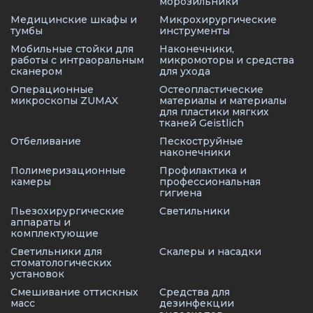
морозильники
Медицинские шкафы и
Микрохирургические
тумбы
инструменты
Мобильные стойки для
Наконечники,
работы с интраоральным
микромоторы и средства
сканером
для ухода
Операционные
Остеопластические
микроскопы ZUMAX
материалы и материалы
для пластики мягких
тканей Geistlich
Отбеливание
Пескоструйные
наконечники
Полимеризационные
Профилактика и
камеры
профессиональная
гигиена
Пьезохирургические
Светильники
аппараты и
комплектующие
Светильники для
Скалеры и насадки
стоматологических
установок
Смешивание оттискных
Средства для
масс
дезинфекции